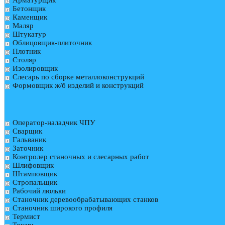
Арматурщик
Бетонщик
Каменщик
Маляр
Штукатур
Облицовщик-плиточник
Плотник
Столяр
Изолировщик
Слесарь по сборке металлоконструкций
Формовщик ж/б изделий и конструкций
Оператор-наладчик ЧПУ
Сварщик
Гальваник
Заточник
Контролер станочных и слесарных работ
Шлифовщик
Штамповщик
Стропальщик
Рабочий люльки
Станочник деревообрабатывающих станков
Станочник широкого профиля
Термист