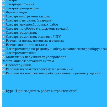
Токарь
Токарь-расточник
Токарь-фрезеровщик
Фрезеровщик
Слесарь-инструментальщик
Слесарь-сантехник (сварщик)
Слесарь механосборочных работ
Слесарь по сборке металлоконструкций
Слесарь-ремонтник
Слесарь-ремонтник станков с ЧПУ
Резчик на пилах, ножовках и станках
Резчик холодного металла
Электромонтер по ремонту и обслуживанию электрооборудова
Электромонтажник
Монтажник наружных трубопроводов
Монтажник слаботочных систем
Пескоструйщик
Рабочий по благоустройству и озеленению
Рабочий по комплексному обслуживанию и ремонту зданий
Курс "Производитель работ в строительстве"