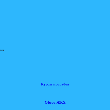
ния
Курсы прорабов
Cфера ЖКХ