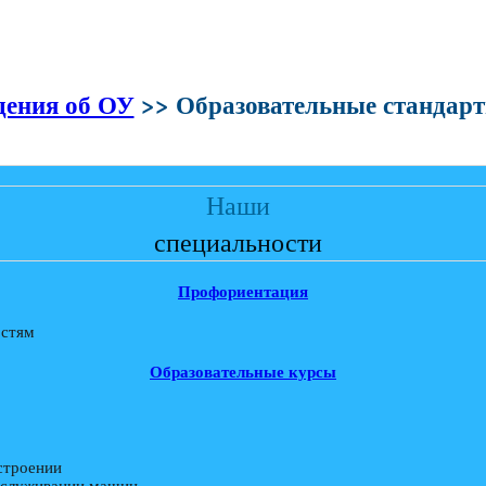
дения об ОУ
>> Образовательные стандар
Наши
специальности
Профориентация
остям
Образовательные курсы
строении
обслуживании машин