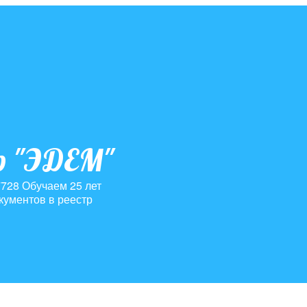
р "ЭДЕМ"
7728
Обучаем 25 лет
кументов в реестр