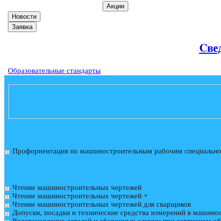
Акции
Новости
Заявка
Cве
Образовательные стандарты
Профориентация по машиностроительным рабочим специальн
Чтение машиностроительных чертежей
Чтение машиностроительных чертежей +
Чтение машиностроительных чертежей для сварщиков
Допуски, посадки и технические средства измерений в машино
Восстановление деталей и сборочных единиц при сервисном 