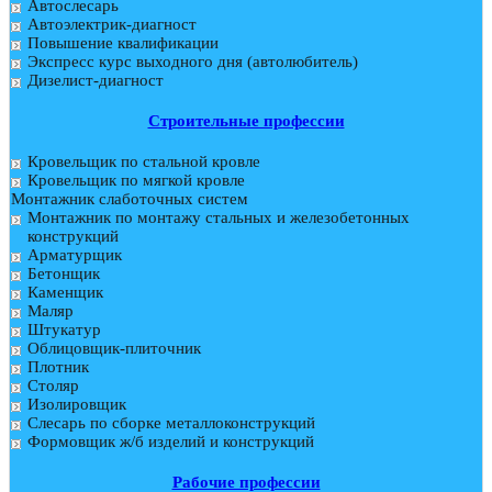
Автослесарь
Автоэлектрик-диагност
Повышение квалификации
Экспресс курс выходного дня (автолюбитель)
Дизелист-диагност
Строительные профессии
Кровельщик по стальной кровле
Кровельщик по мягкой кровле
Монтажник слаботочных систем
Монтажник по монтажу стальных и железобетонных
конструкций
Арматурщик
Бетонщик
Каменщик
Маляр
Штукатур
Облицовщик-плиточник
Плотник
Столяр
Изолировщик
Слесарь по сборке металлоконструкций
Формовщик ж/б изделий и конструкций
Рабочие профессии