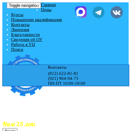
Главная
Toggle navigation
Цены
Курсы
Повышение квалификации
Контакты
Лицензия
Благодарности
Сведения об ОУ
Работа в УЦ
Поиск
Контакты
(812) 622-81-81
(921) 964-94-75
ПН-ПТ 10:00-18:00
Учебный центр "ЭДЕМ"
Гос.Лицензия № Л035-01271-78/00177728
Обучаем 25 лет
Документы гос.образца
Занесение документов в реестр
Нам 25 лет