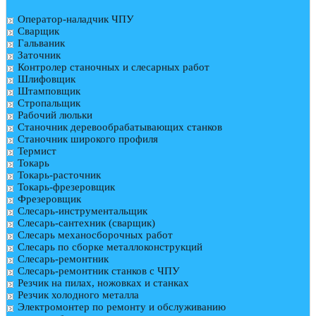
Оператор-наладчик ЧПУ
Сварщик
Гальваник
Заточник
Контролер станочных и слесарных работ
Шлифовщик
Штамповщик
Стропальщик
Рабочий люльки
Станочник деревообрабатывающих станков
Станочник широкого профиля
Термист
Токарь
Токарь-расточник
Токарь-фрезеровщик
Фрезеровщик
Слесарь-инструментальщик
Слесарь-сантехник (сварщик)
Слесарь механосборочных работ
Слесарь по сборке металлоконструкций
Слесарь-ремонтник
Слесарь-ремонтник станков с ЧПУ
Резчик на пилах, ножовках и станках
Резчик холодного металла
Электромонтер по ремонту и обслуживанию