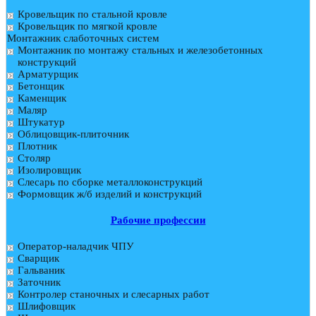
Кровельщик по стальной кровле
Кровельщик по мягкой кровле
Монтажник слаботочных систем
Монтажник по монтажу стальных и железобетонных
конструкций
Арматурщик
Бетонщик
Каменщик
Маляр
Штукатур
Облицовщик-плиточник
Плотник
Столяр
Изолировщик
Слесарь по сборке металлоконструкций
Формовщик ж/б изделий и конструкций
Рабочие профессии
Оператор-наладчик ЧПУ
Сварщик
Гальваник
Заточник
Контролер станочных и слесарных работ
Шлифовщик