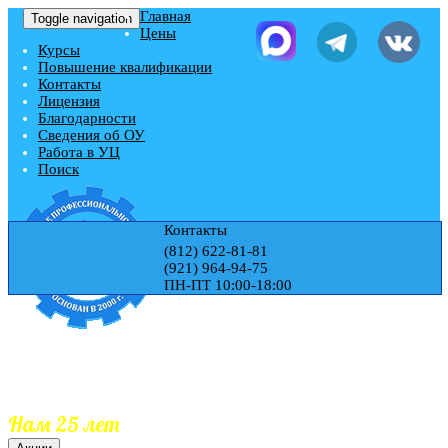
Главная
Toggle navigation
Цены
Курсы
Повышение квалификации
Контакты
Лицензия
Благодарности
Сведения об ОУ
Работа в УЦ
Поиск
Контакты
(812) 622-81-81
(921) 964-94-75
ПН-ПТ 10:00-18:00
Учебный центр "ЭДЕМ"
Гос.Лицензия № Л035-01271-78/00177728
Обучаем 25 лет
Документы гос.образца
Занесение документов в реестр
Нам 25 лет