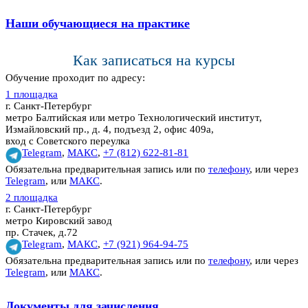
Наши обучающиеся на практике
Как записаться на курсы
Обучение проходит по адресу:
1 площадка
г. Санкт-Петербург
метро Балтийская или метро Технологический институт,
Измайловский пр., д. 4, подъезд 2, офис 409а,
вход с Советского переулка
Telegram
,
МАКС
,
+7 (812) 622-81-81
Обязательна предварительная запись или по
телефону
, или через
Telegram
, или
МАКС
.
2 площадка
г. Санкт-Петербург
метро Кировский завод
пр. Стачек, д.72
Telegram
,
МАКС
,
+7 (921) 964-94-75
Обязательна предварительная запись или по
телефону
, или через
Telegram
, или
МАКС
.
Документы для зачисления