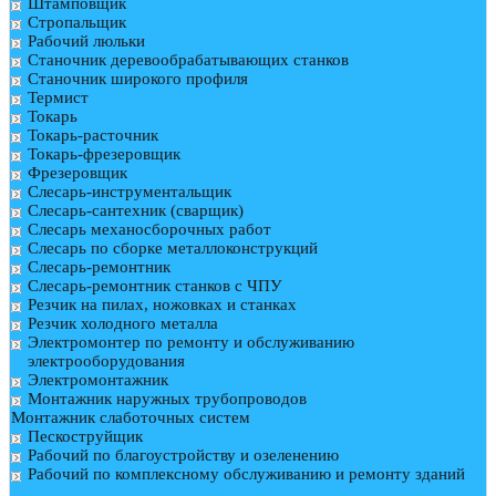
Штамповщик
Стропальщик
Рабочий люльки
Станочник деревообрабатывающих станков
Станочник широкого профиля
Термист
Токарь
Токарь-расточник
Токарь-фрезеровщик
Фрезеровщик
Слесарь-инструментальщик
Слесарь-сантехник (сварщик)
Слесарь механосборочных работ
Слесарь по сборке металлоконструкций
Слесарь-ремонтник
Слесарь-ремонтник станков с ЧПУ
Резчик на пилах, ножовках и станках
Резчик холодного металла
Электромонтер по ремонту и обслуживанию
электрооборудования
Электромонтажник
Монтажник наружных трубопроводов
Монтажник слаботочных систем
Пескоструйщик
Рабочий по благоустройству и озеленению
Рабочий по комплексному обслуживанию и ремонту зданий