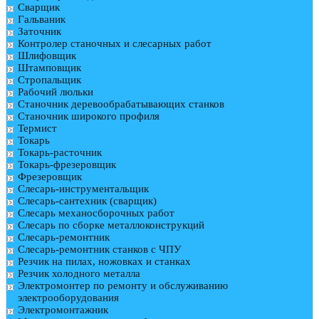
Сварщик
Гальваник
Заточник
Контролер станочных и слесарных работ
Шлифовщик
Штамповщик
Стропальщик
Рабочий люльки
Станочник деревообрабатывающих станков
Станочник широкого профиля
Термист
Токарь
Токарь-расточник
Токарь-фрезеровщик
Фрезеровщик
Слесарь-инструментальщик
Слесарь-сантехник (сварщик)
Слесарь механосборочных работ
Слесарь по сборке металлоконструкций
Слесарь-ремонтник
Слесарь-ремонтник станков с ЧПУ
Резчик на пилах, ножовках и станках
Резчик холодного металла
Электромонтер по ремонту и обслуживанию
электрооборудования
Электромонтажник