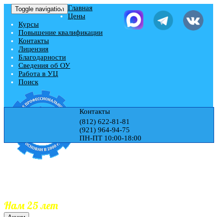
Главная
Toggle navigation
Цены
Курсы
Повышение квалификации
Контакты
Лицензия
Благодарности
Сведения об ОУ
Работа в УЦ
Поиск
Контакты
(812) 622-81-81
(921) 964-94-75
ПН-ПТ 10:00-18:00
Учебный центр "ЭДЕМ"
Гос.Лицензия № Л035-01271-78/00177728
Обучаем 25 лет
Документы гос.образца
Занесение документов в реестр
Нам 25 лет