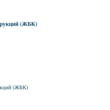
трукций (ЖБК)
укций (ЖБК)