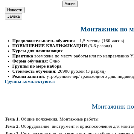
Акции
Новости
Заявка
Монтажник по м
Продолжительность обучения
– 1,5 месяца (160 часов)
ПОВЫШЕНИЕ КВАЛИФИКАЦИИ
(3-6 разряд)
Курсы для начинающих
Практика
возможна по месту работы или по направлению 
Форма обучения:
Очно
Группы по мере набора
Стоимость обучения:
20900 рублей (3 разряд)
Режим занятий:
утро/день/вечер/ гр.выходного дня, индиви
Группы комплектуются
Монтажник по
Тема 1.
Общие положения. Монтажные работы
Тема 2.
Оборудование, инструмент и приспособления для монт
Тема 3.
Сигнализация при подъеме и установке сборных элемен