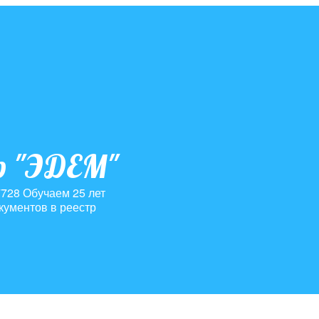
р "ЭДЕМ"
7728
Обучаем 25 лет
кументов в реестр