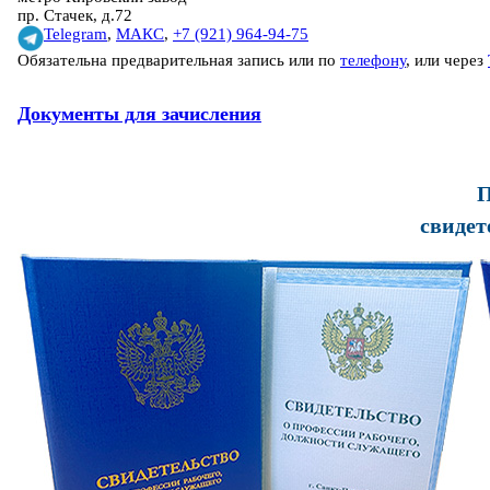
пр. Стачек, д.72
Telegram
,
МАКС
,
+7 (921) 964-94-75
Обязательна предварительная запись или по
телефону
, или через
Документы для зачисления
П
свидет