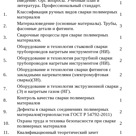
Введение: Орг. вопросы. Учебный план и
1
литература. Профессиональный стандарт.
Классификация ручных видов сварки полимерных
1.
1
материалов
Материаловедение (основные материалы). Трубы,
2.
3
фасонные детали и фитинги.
Сварочные процессы при сварке полимерных
3.
1
материалов.
Оборудование и технология стыковой сварки
4.
2
трубопроводов нагретым инструментом (НИ).
Оборудование и технология раструбной сварки
5.
2
трубопроводов нагретым инструментом (НИ).
Оборудование и технология сварки фитингов с
6.
закладными нагревателями (электромуфтовая
2
сварка)(ЗН).
Оборудование и технология экструзионной сварки
7.
2
(Э) и нагретым газом (НГ).
Контроль качества сварки полимерных
8.
1
материалов
Дефекты в сварных соединениях полимерных
9.
2
материалов(термопластов ГОСТ Р 54792-2011)
Охрана труда и техника безопасности при сварке
10.
2
полимерных материалов
11.
Квалификационный теоретический зачет
1