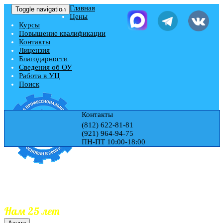
Главная
Toggle navigation
Цены
Курсы
Повышение квалификации
Контакты
Лицензия
Благодарности
Сведения об ОУ
Работа в УЦ
Поиск
Контакты
(812) 622-81-81
(921) 964-94-75
ПН-ПТ 10:00-18:00
Учебный центр "ЭДЕМ"
Гос.Лицензия № Л035-01271-78/00177728
Обучаем 25 лет
Документы гос.образца
Занесение документов в реестр
Нам 25 лет