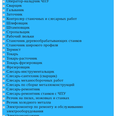
Оператор-наладчик ЧПУ
Сварщик
Гальваник
Заточник
Контролер станочных и слесарных работ
Шлифовщик
Штамповщик
Стропальщик
Рабочий люльки
Станочник деревообрабатывающих станков
Станочник широкого профиля
Термист
Токарь
Токарь-расточник
Токарь-фрезеровщик
Фрезеровщик
Слесарь-инструментальщик
Слесарь-сантехник (сварщик)
Слесарь механосборочных работ
Слесарь по сборке металлоконструкций
Слесарь-ремонтник
Слесарь-ремонтник станков с ЧПУ
Резчик на пилах, ножовках и станках
Резчик холодного металла
Электромонтер по ремонту и обслуживанию
электрооборудования
Электромонтажник