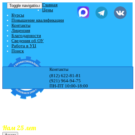
Главная
Toggle navigation
Цены
Курсы
Повышение квалификации
Контакты
Лицензия
Благодарности
Сведения об ОУ
Работа в УЦ
Поиск
Контакты
(812) 622-81-81
(921) 964-94-75
ПН-ПТ 10:00-18:00
Учебный центр "ЭДЕМ"
Гос.Лицензия № Л035-01271-78/00177728
Обучаем 25 лет
Документы гос.образца
Занесение документов в реестр
Нам 25 лет