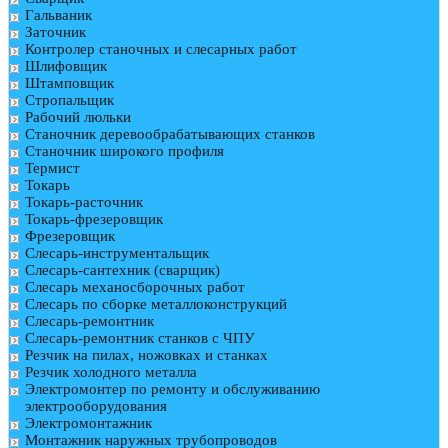
Гальваник
Заточник
Контролер станочных и слесарных работ
Шлифовщик
Штамповщик
Стропальщик
Рабочий люльки
Станочник деревообрабатывающих станков
Станочник широкого профиля
Термист
Токарь
Токарь-расточник
Токарь-фрезеровщик
Фрезеровщик
Слесарь-инструментальщик
Слесарь-сантехник (сварщик)
Слесарь механосборочных работ
Слесарь по сборке металлоконструкций
Слесарь-ремонтник
Слесарь-ремонтник станков с ЧПУ
Резчик на пилах, ножовках и станках
Резчик холодного металла
Электромонтер по ремонту и обслуживанию
электрооборудования
Электромонтажник
Монтажник наружных трубопроводов