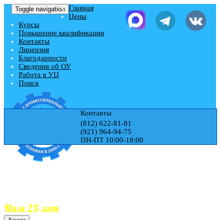
Главная
Toggle navigation
Цены
Курсы
Повышение квалификации
Контакты
Лицензия
Благодарности
Сведения об ОУ
Работа в УЦ
Поиск
Контакты
(812) 622-81-81
(921) 964-94-75
ПН-ПТ 10:00-18:00
Учебный центр "ЭДЕМ"
Гос.Лицензия № Л035-01271-78/00177728
Обучаем 25 лет
Документы гос.образца
Занесение документов в реестр
Нам 25 лет