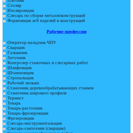
Плотник
Столяр
Изолировщик
Слесарь по сборке металлоконструкций
Формовщик ж/б изделий и конструкций
Рабочие профессии
Оператор-наладчик ЧПУ
Сварщик
Гальваник
Заточник
Контролер станочных и слесарных работ
Шлифовщик
Штамповщик
Стропальщик
Рабочий люльки
Станочник деревообрабатывающих станков
Станочник широкого профиля
Термист
Токарь
Токарь-расточник
Токарь-фрезеровщик
Фрезеровщик
Слесарь-инструментальщик
Слесарь-сантехник (сварщик)