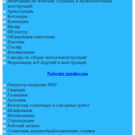
Монтажник по монтажу стальных и железобетонных
конструкций
Арматурщик
Бетонщик
Каменщик
Маляр
Штукатур
Облицовщик-плиточник
Плотник
Столяр
Изолировщик
Слесарь по сборке металлоконструкций
Формовщик ж/б изделий и конструкций
Рабочие профессии
Оператор-наладчик ЧПУ
Сварщик
Гальваник
Заточник
Контролер станочных и слесарных работ
Шлифовщик
Штамповщик
Стропальщик
Рабочий люльки
Станочник деревообрабатывающих станков