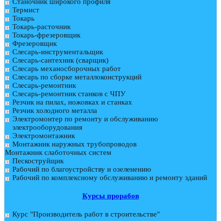
Станочник широкого профиля
Термист
Токарь
Токарь-расточник
Токарь-фрезеровщик
Фрезеровщик
Слесарь-инструментальщик
Слесарь-сантехник (сварщик)
Слесарь механосборочных работ
Слесарь по сборке металлоконструкций
Слесарь-ремонтник
Слесарь-ремонтник станков с ЧПУ
Резчик на пилах, ножовках и станках
Резчик холодного металла
Электромонтер по ремонту и обслуживанию
электрооборудования
Электромонтажник
Монтажник наружных трубопроводов
Монтажник слаботочных систем
Пескоструйщик
Рабочий по благоустройству и озеленению
Рабочий по комплексному обслуживанию и ремонту зданий
Курсы прорабов
Курс "Производитель работ в строительстве"