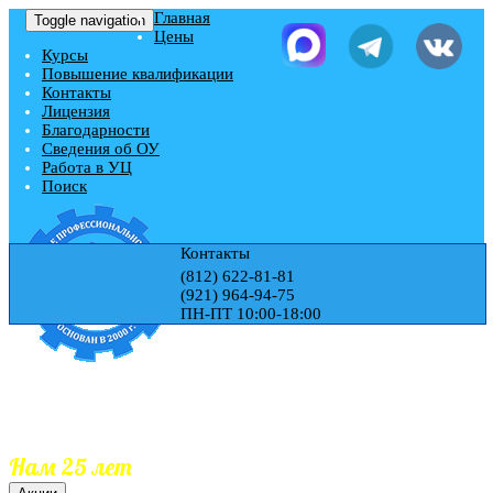
Главная
Toggle navigation
Цены
Курсы
Повышение квалификации
Контакты
Лицензия
Благодарности
Сведения об ОУ
Работа в УЦ
Поиск
Контакты
(812) 622-81-81
(921) 964-94-75
ПН-ПТ 10:00-18:00
Учебный центр "ЭДЕМ"
Гос.Лицензия № Л035-01271-78/00177728
Обучаем 25 лет
Документы гос.образца
Занесение документов в реестр
Нам 25 лет