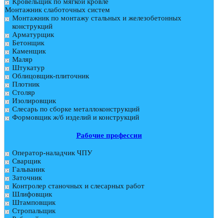
Кровельщик по мягкой кровле
Монтажник слаботочных систем
Монтажник по монтажу стальных и железобетонных
конструкций
Арматурщик
Бетонщик
Каменщик
Маляр
Штукатур
Облицовщик-плиточник
Плотник
Столяр
Изолировщик
Слесарь по сборке металлоконструкций
Формовщик ж/б изделий и конструкций
Рабочие профессии
Оператор-наладчик ЧПУ
Сварщик
Гальваник
Заточник
Контролер станочных и слесарных работ
Шлифовщик
Штамповщик
Стропальщик