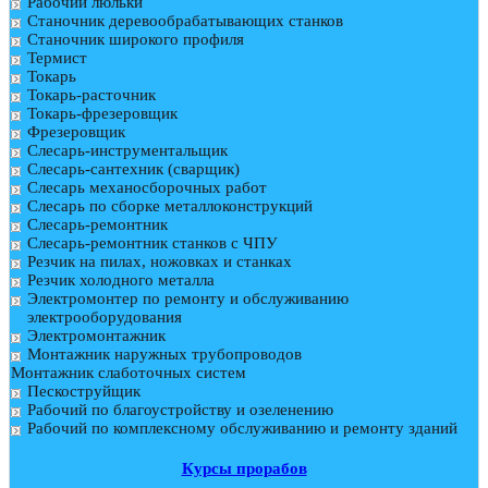
Рабочий люльки
Станочник деревообрабатывающих станков
Станочник широкого профиля
Термист
Токарь
Токарь-расточник
Токарь-фрезеровщик
Фрезеровщик
Слесарь-инструментальщик
Слесарь-сантехник (сварщик)
Слесарь механосборочных работ
Слесарь по сборке металлоконструкций
Слесарь-ремонтник
Слесарь-ремонтник станков с ЧПУ
Резчик на пилах, ножовках и станках
Резчик холодного металла
Электромонтер по ремонту и обслуживанию
электрооборудования
Электромонтажник
Монтажник наружных трубопроводов
Монтажник слаботочных систем
Пескоструйщик
Рабочий по благоустройству и озеленению
Рабочий по комплексному обслуживанию и ремонту зданий
Курсы прорабов