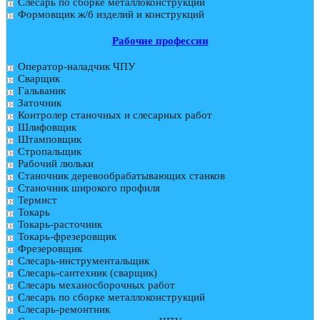
Слесарь по сборке металлоконструкций
Формовщик ж/б изделий и конструкций
Рабочие профессии
Оператор-наладчик ЧПУ
Сварщик
Гальваник
Заточник
Контролер станочных и слесарных работ
Шлифовщик
Штамповщик
Стропальщик
Рабочий люльки
Станочник деревообрабатывающих станков
Станочник широкого профиля
Термист
Токарь
Токарь-расточник
Токарь-фрезеровщик
Фрезеровщик
Слесарь-инструментальщик
Слесарь-сантехник (сварщик)
Слесарь механосборочных работ
Слесарь по сборке металлоконструкций
Слесарь-ремонтник