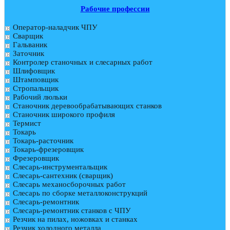
Рабочие профессии
Оператор-наладчик ЧПУ
Сварщик
Гальваник
Заточник
Контролер станочных и слесарных работ
Шлифовщик
Штамповщик
Стропальщик
Рабочий люльки
Станочник деревообрабатывающих станков
Станочник широкого профиля
Термист
Токарь
Токарь-расточник
Токарь-фрезеровщик
Фрезеровщик
Слесарь-инструментальщик
Слесарь-сантехник (сварщик)
Слесарь механосборочных работ
Слесарь по сборке металлоконструкций
Слесарь-ремонтник
Слесарь-ремонтник станков с ЧПУ
Резчик на пилах, ножовках и станках
Резчик холодного металла