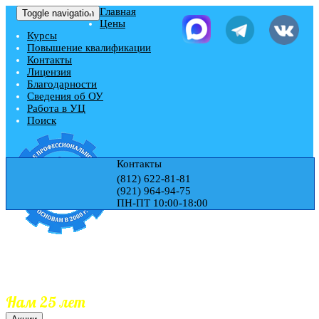
Главная
Toggle navigation
Цены
Курсы
Повышение квалификации
Контакты
Лицензия
Благодарности
Сведения об ОУ
Работа в УЦ
Поиск
Контакты
(812) 622-81-81
(921) 964-94-75
ПН-ПТ 10:00-18:00
Учебный центр "ЭДЕМ"
Гос.Лицензия № Л035-01271-78/00177728
Обучаем 25 лет
Документы гос.образца
Занесение документов в реестр
Нам 25 лет