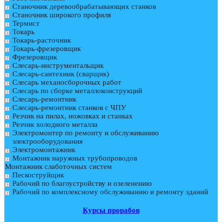
Станочник деревообрабатывающих станков
Станочник широкого профиля
Термист
Токарь
Токарь-расточник
Токарь-фрезеровщик
Фрезеровщик
Слесарь-инструментальщик
Слесарь-сантехник (сварщик)
Слесарь механосборочных работ
Слесарь по сборке металлоконструкций
Слесарь-ремонтник
Слесарь-ремонтник станков с ЧПУ
Резчик на пилах, ножовках и станках
Резчик холодного металла
Электромонтер по ремонту и обслуживанию
электрооборудования
Электромонтажник
Монтажник наружных трубопроводов
Монтажник слаботочных систем
Пескоструйщик
Рабочий по благоустройству и озеленению
Рабочий по комплексному обслуживанию и ремонту зданий
Курсы прорабов