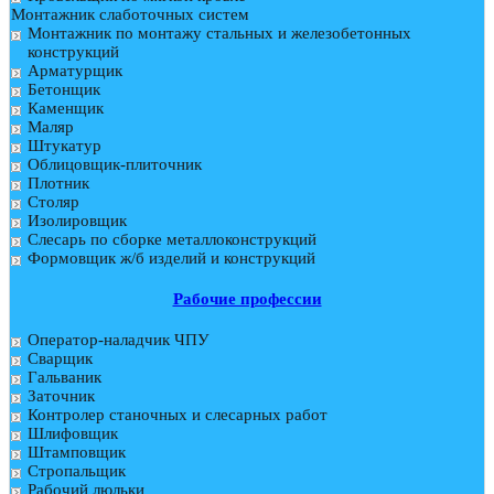
Монтажник слаботочных систем
Монтажник по монтажу стальных и железобетонных
конструкций
Арматурщик
Бетонщик
Каменщик
Маляр
Штукатур
Облицовщик-плиточник
Плотник
Столяр
Изолировщик
Слесарь по сборке металлоконструкций
Формовщик ж/б изделий и конструкций
Рабочие профессии
Оператор-наладчик ЧПУ
Сварщик
Гальваник
Заточник
Контролер станочных и слесарных работ
Шлифовщик
Штамповщик
Стропальщик
Рабочий люльки