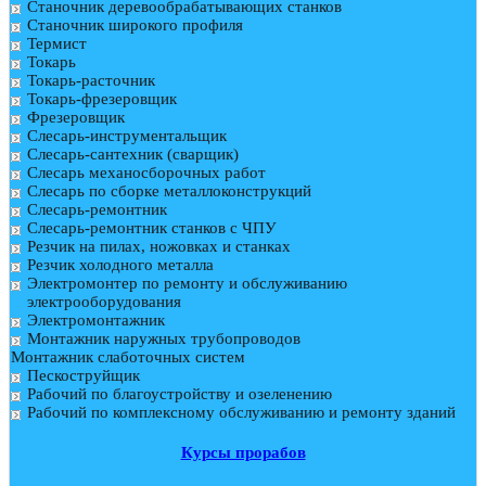
Станочник деревообрабатывающих станков
Станочник широкого профиля
Термист
Токарь
Токарь-расточник
Токарь-фрезеровщик
Фрезеровщик
Слесарь-инструментальщик
Слесарь-сантехник (сварщик)
Слесарь механосборочных работ
Слесарь по сборке металлоконструкций
Слесарь-ремонтник
Слесарь-ремонтник станков с ЧПУ
Резчик на пилах, ножовках и станках
Резчик холодного металла
Электромонтер по ремонту и обслуживанию
электрооборудования
Электромонтажник
Монтажник наружных трубопроводов
Монтажник слаботочных систем
Пескоструйщик
Рабочий по благоустройству и озеленению
Рабочий по комплексному обслуживанию и ремонту зданий
Курсы прорабов