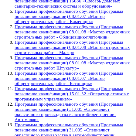
повышение квалификации) 16086 «Слесарь домовых
санитарно-технических систем и оборудования»
Программа профессионального обучения (Программа
повышение квалификации) 08.01.07 «Мастер
общестроительных работ - Каменщик»
Программа профессионального обучения (Программа
повышение квалификации) 08.01.08 «Мастер отделочных
строительных работ - Облицовщик-плиточник»
Программа профессионального обучения (Программа
повышение квалификации) 08.01.08 «Мастер отделочных
строительных работ - Маляр»
Программа профессионального обучения (Программа
повышение квалификации) 08.01.08 «Мастер отделочных
строительных работ Штукатур»
Программа профессионального обучения (Программа
повышение квалификации) 08.01.07 «Мастер
общестроительных работ - Бетонщик»
Программа профессионального обучения (Программа
повышение квалификации) 15.01.32 «Оператор станков с
программным управлением»
Программа профессионального обучения (Программа
повышение квалификации) 31.005 «Специалист
окрасочного производства в автомобилестроении.
Автомаляр»
Программа профессионального обучения (Программа
повышение квалификации) 31.005 «Специалист
окрасочного производства в автомобилестроении.