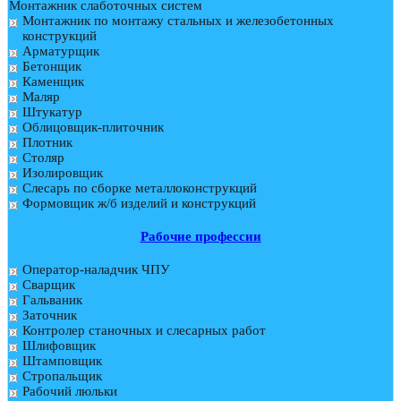
Монтажник слаботочных систем
Монтажник по монтажу стальных и железобетонных
конструкций
Арматурщик
Бетонщик
Каменщик
Маляр
Штукатур
Облицовщик-плиточник
Плотник
Столяр
Изолировщик
Слесарь по сборке металлоконструкций
Формовщик ж/б изделий и конструкций
Рабочие профессии
Оператор-наладчик ЧПУ
Сварщик
Гальваник
Заточник
Контролер станочных и слесарных работ
Шлифовщик
Штамповщик
Стропальщик
Рабочий люльки