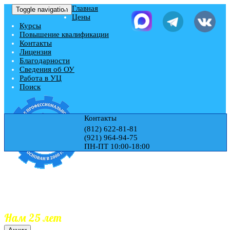
Главная
Toggle navigation
Цены
Курсы
Повышение квалификации
Контакты
Лицензия
Благодарности
Сведения об ОУ
Работа в УЦ
Поиск
Контакты
(812) 622-81-81
(921) 964-94-75
ПН-ПТ 10:00-18:00
Учебный центр "ЭДЕМ"
Гос.Лицензия № Л035-01271-78/00177728
Обучаем 25 лет
Документы гос.образца
Занесение документов в реестр
Нам 25 лет